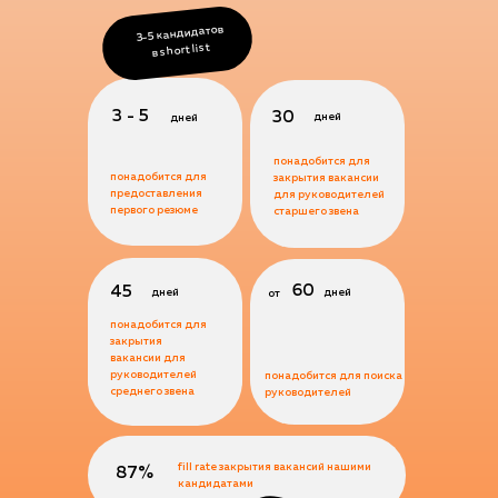
3-5 кандидатов
в short list
3 - 5
30
дней
дней
понадобится для
понадобится для
закрытия вакансии
предоставления
для руководителей
первого резюме
старшего звена
60
45
дней
дней
от
понадобится для
закрытия
вакансии для
руководителей
понадобится для поиска
среднего звена
руководителей
fill rate закрытия вакансий нашими
87%
кандидатами