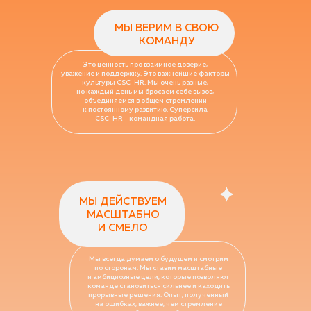
МЫ ВЕРИМ В СВОЮ
КОМАНДУ
Это ценность про взаимное доверие,
уважение и поддержку. Это важнейшие факторы
культуры CSC-HR. Мы очень разные,
но каждый день мы бросаем себе вызов,
объединяемся в общем стремлении
к постоянному развитию. Суперсила
CSC-HR - командная работа.
МЫ ДЕЙСТВУЕМ
МАСШТАБНО
И СМЕЛО
Мы всегда думаем о будущем и смотрим
по сторонам. Мы ставим масштабные
и амбициозные цели, которые позволяют
команде становиться сильнее и каходить
прорывные решения. Опыт, полученный
на ошибках, важнее, чем стремление