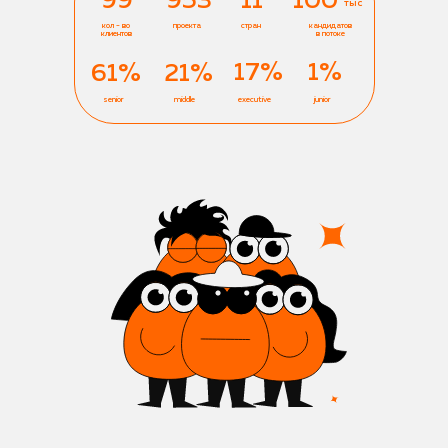
99
953
11
100
тыс
кол - во
проекта
стран
кандидатов
клиентов
в потоке
17%
1%
61%
21%
senior
middle
executive
junior