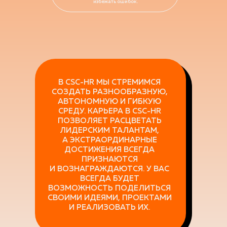
избежать ошибок.
В CSC-HR МЫ СТРЕМИМСЯ
СОЗДАТЬ РАЗНООБРАЗНУЮ,
АВТОНОМНУЮ И ГИБКУЮ
СРЕДУ. КАРЬЕРА В CSC-HR
ПОЗВОЛЯЕТ РАСЦВЕТАТЬ
ЛИДЕРСКИМ ТАЛАНТАМ,
А ЭКСТРАОРДИНАРНЫЕ
ДОСТИЖЕНИЯ ВСЕГДА
ПРИЗНАЮТСЯ
И ВОЗНАГРАЖДАЮТСЯ. У ВАС
ВСЕГДА БУДЕТ
ВОЗМОЖНОСТЬ ПОДЕЛИТЬСЯ
СВОИМИ ИДЕЯМИ, ПРОЕКТАМИ
И РЕАЛИЗОВАТЬ ИХ.