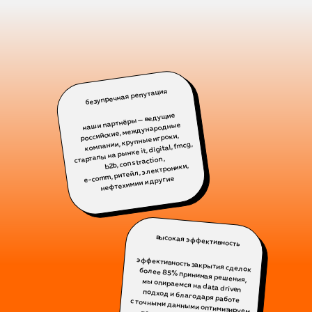
безупречная репутация
наши партнёры — ведущие
российские, международные
компании, крупные игроки,
стартапы на рынке it, digital, fmcg,
b2b, constraction,
e-comm, ритейл, электроники,
нефтехимии и другие
высокая эффективность
эффективность закрытия сделок более 85% принимая решения,
мы опираемся на data driven
подход и благодаря работе
с точными данными оптимизируем поиск, отслеживаем личную