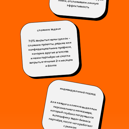
эффективность
сложные задачи
70% закрытых нами сделок -
сложные проекты, редкие или
конфиденциальные профили,
которые другие агенства
и наши партнёры не смогли
закрыть в течение 2-х месяцев
и более
индивидуальный подход
для каждого клиента выделяем
персонального менеджера,
который глубоко погружается
в специфику задач бизнеса
партнёра, после чего работает
с рынком