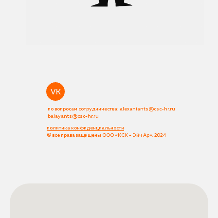
VK
по вопросам сотрудничества: alexaniants@csc-hr.ru
balayants@csc-hr.ru
политика конфиденциальности
© все права защищены ООО «КСК - Эйч Ар», 2024