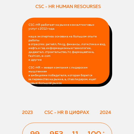
CSC - HR HUMAN RESOURSES
CSC-HR работает на рынке консалтинговых
услуг с 2012 года
наша экспертиза основана на большом опыте
работы
в отраслях: ритейл, fmcg, финансы, логистика и вэд,
нефть и газ, информационные технологии,
диджитал, строительство, hr, фармацевтика,
fashion, e-com
и другие
CSC-HR — живая компания с лидерским
мышлением
и амбициями победителя, которая борется
за первенство на рынке, а, став лидером, ищет
новый большой рынок
2023
CSC - HR В ЦИФРАХ
2024
+